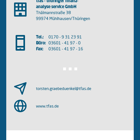
tfas - thüringer finanz-
analyse service GmbH
Thälmannstraße 38
99974 Mühlhausen/Thüringen
Tel.:
0170 - 9 31 23 91
Büro:
03601 - 41 97 - 0
Fax:
03601 - 41 97 - 16
torsten.graebeduenkel@tfas.de
www.tfas.de