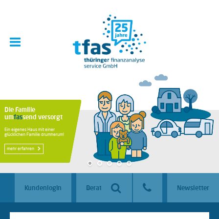
Die Familie
um
fas
send versorgt
Ein eigenes Haus mit einer
glücklichen Familie drumherum!
mehr erfahren
Kundenlogin
Beraterlogin
Newsletter