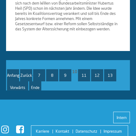
sich nach dem Willen von Bundesarbeitsminister Hubertus
Heil (SPD) schon im nächsten Jahr ändern. Die Idee wurde
bereits im Koalitionsvertrag verankert und soll bis Ende des
Jahres konkrete Formen annehmen. Mit einem
Gesetzesentwurf bzw. einer Reform sollen Selbstständige in
das System der Alterssicherung mit einbezogen werden.
10
Anfang
Seite 10 von 21
Zurück
7
8
9
11
12
13
Vorwärts
Ende
Intern
Karriere
Kontakt
Datenschutz
Impressum