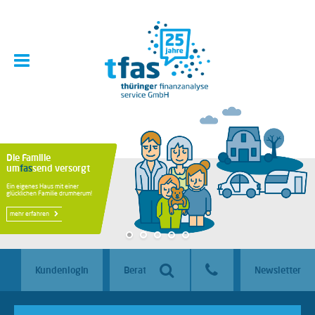
Die Familie
um
fas
send versorgt
Ein eigenes Haus mit einer
glücklichen Familie drumherum!
mehr erfahren
Kundenlogin
Beraterlogin
Newsletter