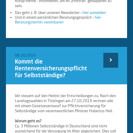
Rürup-Rente - informieren, um im „Ernstfall“ gewappnet zu
sein.
Das geht z. B. über unseren Newsletter –
hier anmelden
Und in einem persönlichen Beratungsgespräch -
hier
Beratungstermin vereinbaren
08.10.2019
Kommt die
Weiterlesen
Rentenversicherungspflicht
für Selbstständige?
…
Wir steuern auf den Herbst der Entscheidungen zu. Nach den
Landtagswahlen in Thüringen am 27.10.2019 rechnen alle
mit einem Gesetzesentwurf zur Pflichtversicherung für
Selbständige vom verantwortlichen Minister Hubertus Heil.
Worum geht es?
Ca. 3 Millionen Selbstständige in Deutschland sind nicht
ausreichend für die Versorgung im Alter abgesichert. Dies soll