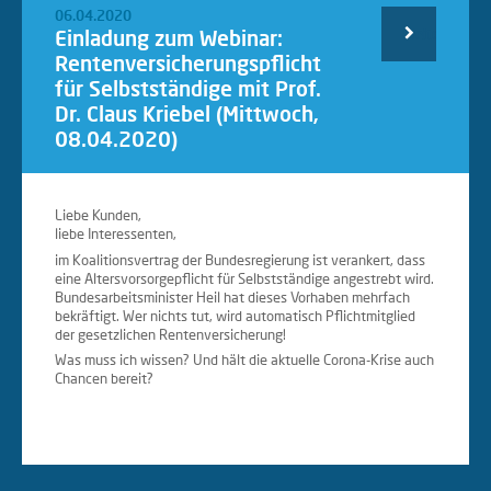
06.04.2020
Einladung zum Webinar:
Weiterlesen
Rentenversicherungspflicht
für Selbstständige mit Prof.
…
Dr. Claus Kriebel (Mittwoch,
08.04.2020)
Liebe Kunden,
liebe Interessenten,
im Koalitionsvertrag der Bundesregierung ist verankert, dass
eine Altersvorsorgepflicht für Selbstständige angestrebt wird.
Bundesarbeitsminister Heil hat dieses Vorhaben mehrfach
bekräftigt. Wer nichts tut, wird automatisch Pflichtmitglied
der gesetzlichen Rentenversicherung!
Was muss ich wissen? Und hält die aktuelle Corona-Krise auch
Chancen bereit?