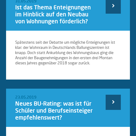
31.05.2019
Ist das Thema Enteignungen
Weiterlesen
im Hinblick auf den Neubau
von Wohnungen förderlich?
…
Spätestens seit der Debatte um mögliche Enteignungen ist
klar: der Wohnraum in Deutschlands Ballungszentren ist
knapp. Doch statt Ankurblung des Wohnungsbaus ging die
Anzahl der Baugenehmigungen in den ersten drei Montan
dieses Jahres gegenüber 2018 sogar zurück.
23.05.2019
Neues BU-Rating: was ist für
Weiterlesen
Schüler und Berufseinsteiger
empfehlenswert?
…