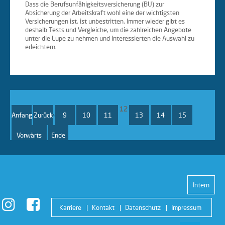
Dass die Berufsunfähigkeitsversicherung (BU) zur
Absicherung der Arbeitskraft wohl eine der wichtigsten
Versicherungen ist, ist unbestritten. Immer wieder gibt es
deshalb Tests und Vergleiche, um die zahlreichen Angebote
unter die Lupe zu nehmen und Interessierten die Auswahl zu
erleichtern.
12
Anfang
Seite 12 von 21
Zurück
9
10
11
13
14
15
Vorwärts
Ende
Intern
Karriere
Kontakt
Datenschutz
Impressum