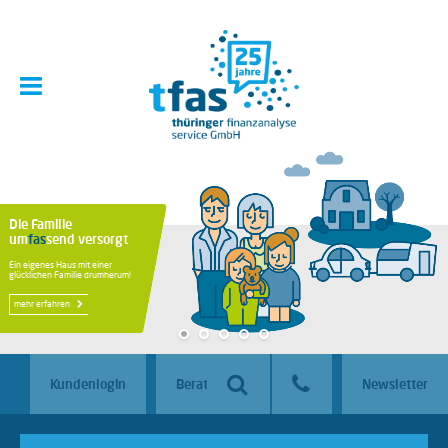
Die Familie
um
fas
send versorgt
Ein eigenes Haus mit einer
glücklichen Familie drumherum!
mehr erfahren
Kundenlogin
Beraterlogin
Newsletter